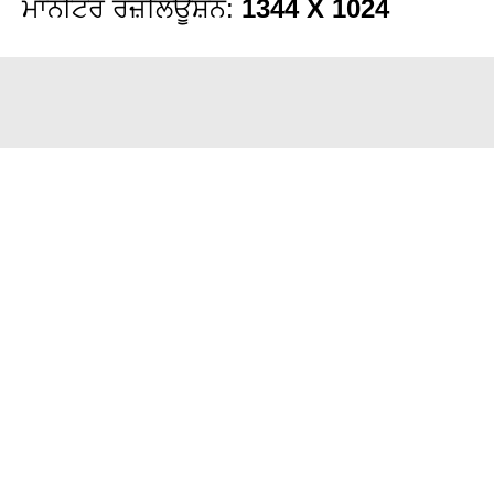
ਮਾਨੀਟਰ ਰੈਜ਼ੋਲਿਊਸ਼ਨ:
1344 X 1024