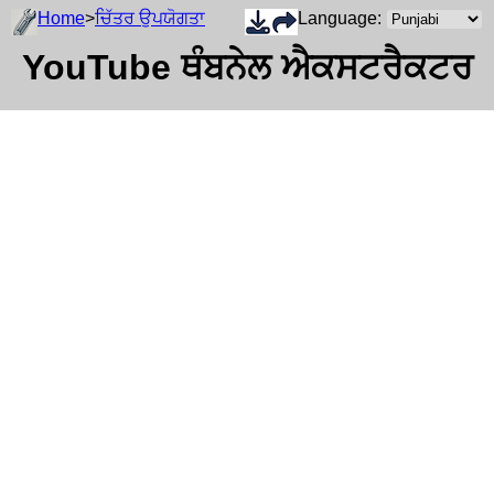
Home
>
ਚਿੱਤਰ ਉਪਯੋਗਤਾ
Language:
YouTube ਥੰਬਨੇਲ ਐਕਸਟਰੈਕਟਰ