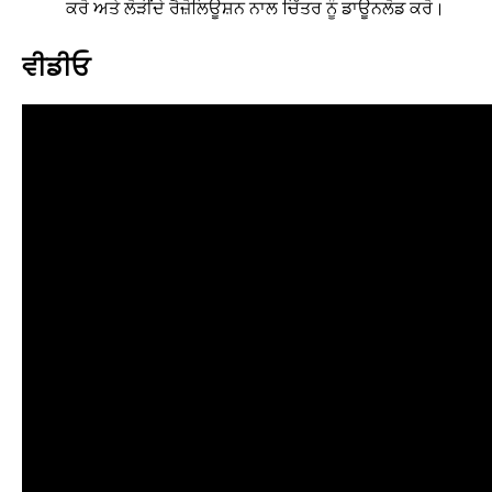
ਕਰੋ ਅਤੇ ਲੋੜੀਂਦੇ ਰੈਜ਼ੋਲਿਊਸ਼ਨ ਨਾਲ ਚਿੱਤਰ ਨੂੰ ਡਾਊਨਲੋਡ ਕਰੋ।
ਵੀਡੀਓ