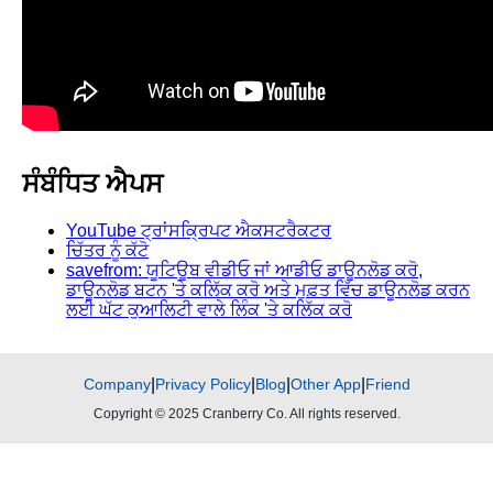
ਸੰਬੰਧਿਤ ਐਪਸ
YouTube ਟ੍ਰਾਂਸਕ੍ਰਿਪਟ ਐਕਸਟਰੈਕਟਰ
ਚਿੱਤਰ ਨੂੰ ਕੱਟੋ
savefrom: ਯੂਟਿਊਬ ਵੀਡੀਓ ਜਾਂ ਆਡੀਓ ਡਾਊਨਲੋਡ ਕਰੋ,
ਡਾਊਨਲੋਡ ਬਟਨ 'ਤੇ ਕਲਿੱਕ ਕਰੋ ਅਤੇ ਮੁਫ਼ਤ ਵਿੱਚ ਡਾਊਨਲੋਡ ਕਰਨ
ਲਈ ਘੱਟ ਕੁਆਲਿਟੀ ਵਾਲੇ ਲਿੰਕ 'ਤੇ ਕਲਿੱਕ ਕਰੋ
Company
|
Privacy Policy
|
Blog
|
Other App
|
Friend
Copyright © 2025 Cranberry Co. All rights reserved.