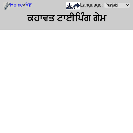
Home
>
ਖੇਡ
Language:
ਕਹਾਵਤ ਟਾਈਪਿੰਗ ਗੇਮ